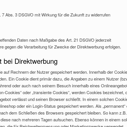
t. 7 Abs. 3 DSGVO mit Wirkung für die Zukunft zu widerrufen
etreffenden Daten nach Maßgabe des Art. 21 DSGVO jederzeit
e gegen die Verarbeitung für Zwecke der Direktwerbung erfolgen.
 bei Direktwerbung
ie auf Rechnern der Nutzer gespeichert werden. Innerhalb der Cooki
en. Ein Cookie dient primär dazu, die Angaben zu einem Nutzer (bz
ährend oder auch nach seinem Besuch innerhalb eines Onlineangebo
on-Cookies“ oder „transiente Cookies“, werden Cookies bezeichnet, d
gebot verlässt und seinen Browser schließt. In einem solchen Cooki
lineshop oder ein Login-Status gespeichert werden. Als „permanent“
 nach dem Schließen des Browsers gespeichert bleiben. So kann z.B.
r diese nach mehreren Tagen aufsuchen. Ebenso können in einem so
rden, die für Reichweitenmessung oder Marketingzwecke verwendet