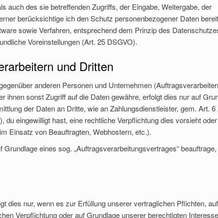
s auch des sie betreffenden Zugriffs, der Eingabe, Weitergabe, der
Ferner berücksichtige ich den Schutz personenbezogener Daten bereit
tware sowie Verfahren, entsprechend dem Prinzip des Datenschutze
undliche Voreinstellungen (Art. 25 DSGVO).
rarbeitern und Dritten
 gegenüber anderen Personen und Unternehmen (Auftragsverarbeiter
der ihnen sonst Zugriff auf die Daten gewähre, erfolgt dies nur auf Gru
ttlung der Daten an Dritte, wie an Zahlungsdienstleister, gem. Art. 6
), du eingewilligt hast, eine rechtliche Verpflichtung dies vorsieht oder
im Einsatz von Beauftragten, Webhostern, etc.).
uf Grundlage eines sog. „Auftragsverarbeitungsvertrages“ beauftrage,
lgt dies nur, wenn es zur Erfüllung unserer vertraglichen Pflichten, auf
lichen Verpflichtung oder auf Grundlage unserer berechtigten Interess