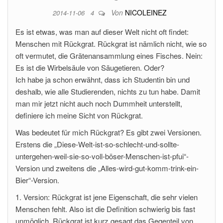
Von
NICOLEINEZ
2014-11-06
4
Es ist etwas, was man auf dieser Welt nicht oft findet:
Menschen mit Rückgrat. Rückgrat ist nämlich nicht, wie so
oft vermutet, die Grätenansammlung eines Fisches. Nein:
Es ist die Wirbelsäule von Säugetieren. Oder?
Ich habe ja schon erwähnt, dass ich Studentin bin und
deshalb, wie alle Studierenden, nichts zu tun habe. Damit
man mir jetzt nicht auch noch Dummheit unterstellt,
definiere ich meine Sicht von Rückgrat.
Was bedeutet für mich Rückgrat? Es gibt zwei Versionen.
Erstens die „Diese-Welt-ist-so-schlecht-und-sollte-
untergehen-weil-sie-so-voll-böser-Menschen-ist-pfui“-
Version und zweitens die „Alles-wird-gut-komm-trink-ein-
Bier“-Version.
1. Version: Rückgrat ist jene Eigenschaft, die sehr vielen
Menschen fehlt. Also ist die Definition schwierig bis fast
unmöglich. Rückgrat ist kurz gesagt das Gegenteil von