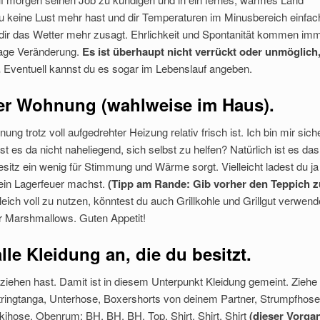
 keine Lust mehr hast und dir Temperaturen im Minusbereich einfac
dir das Wetter mehr zusagt. Ehrlichkeit und Spontanität kommen im
wage Veränderung.
Es ist überhaupt nicht verrückt oder unmöglich
.
Eventuell kannst du es sogar im Lebenslauf angeben.
der Wohnung (wahlweise im Haus).
ng trotz voll aufgedrehter Heizung relativ frisch ist. Ich bin mir siche
st es da nicht naheliegend, sich selbst zu helfen? Natürlich ist es das
sitz ein wenig für Stimmung und Wärme sorgt. Vielleicht ladest du ja
ein Lagerfeuer machst.
(Tipp am Rande: Gib vorher den Teppich z
ch voll zu nutzen, könntest du auch Grillkohle und Grillgut verwend
 Marshmallows. Guten Appetit!
lle Kleidung an, die du besitzt.
zuziehen hast. Damit ist in diesem Unterpunkt Kleidung gemeint. Ziehe
Stringtanga, Unterhose, Boxershorts von deinem Partner, Strumpfhose
hose. Obenrum: BH, BH, BH, Top, Shirt, Shirt, Shirt
(dieser Vorga