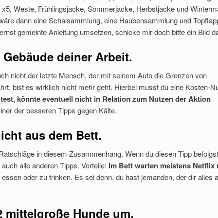
r x5, Weste, Frühlingsjacke, Sommerjacke, Herbstjacke und Winterma
den, wäre dann eine Schalsammlung, eine Haubensammlung und Topfla
ernst gemeinte Anleitung umsetzen, schicke mir doch bitte ein Bild d
s Gebäude deiner Arbeit.
auch nicht der letzte Mensch, der mit seinem Auto die Grenzen von
rt, bist es wirklich nicht mehr geht. Hierbei musst du eine Kosten-N
est, könnte eventuell nicht in Relation zum Nutzen der Aktion
einer der besseren Tipps gegen Kälte.
icht aus dem Bett.
r Ratschläge in diesem Zusammenhang. Wenn du diesen Tipp befolgst
 auch alle anderen Tipps. Vorteile:
Im Bett warten meistens Netflix
essen oder zu trinken. Es sei denn, du hast jemanden, der dir alles 
 2 mittelgroße Hunde um.