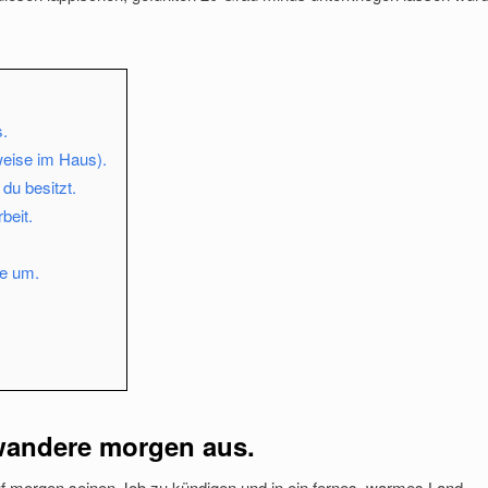
.
weise im Haus).
 du besitzt.
beit.
de um.
wandere morgen aus.
auf morgen seinen Job zu kündigen und in ein fernes, warmes Land