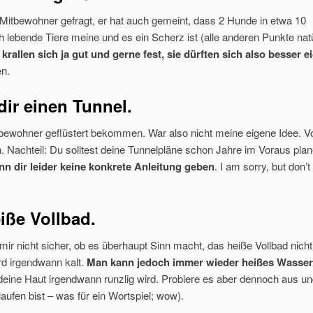
Mitbewohner gefragt, er hat auch gemeint, dass 2 Hunde in etwa 10
 lebende Tiere meine und es ein Scherz ist (alle anderen Punkte natü
krallen sich ja gut und gerne fest, sie dürften sich also besser e
en.
dir einen Tunnel.
ewohner geflüstert bekommen. War also nicht meine eigene Idee. Vor
. Nachteil: Du solltest deine Tunnelpläne schon Jahre im Voraus plan
nn dir leider keine konkrete Anleitung geben
. I am sorry, but don’t
eiße Vollbad.
mir nicht sicher, ob es überhaupt Sinn macht, das heiße Vollbad nich
rd irgendwann kalt.
Man kann jedoch immer wieder heißes Wasser
ss deine Haut irgendwann runzlig wird. Probiere es aber dennoch aus un
aufen bist – was für ein Wortspiel; wow).