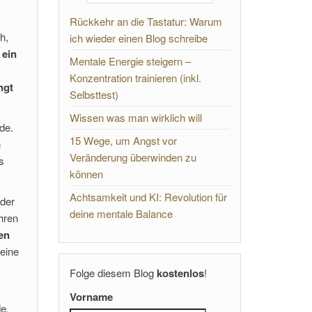
Rückkehr an die Tastatur: Warum
h,
ich wieder einen Blog schreibe
 ein
Mentale Energie steigern –
Konzentration trainieren (inkl.
ngt
Selbsttest)
Wissen was man wirklich will
de.
15 Wege, um Angst vor
n
Veränderung überwinden zu
s
können
Achtsamkeit und KI: Revolution für
oder
deine mentale Balance
hren
en
meine
Folge diesem Blog
kostenlos
!
Vorname
e.