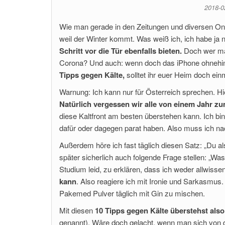
2018-
Wie man gerade in den Zeitungen und diversen Onli
weil der Winter kommt. Was weiß ich, ich habe ja n
Schritt vor die Tür ebenfalls bieten.
Doch wer mac
Corona? Und auch: wenn doch das iPhone ohnehin 
Tipps gegen Kälte,
solltet ihr euer Heim doch ein
Warnung: Ich kann nur für Österreich sprechen. Hie
Natürlich vergessen wir alle von einem Jahr zu
diese Kaltfront am besten überstehen kann. Ich b
dafür oder dagegen parat haben. Also muss ich na
Außerdem höre ich fast täglich diesen Satz: „Du a
später sicherlich auch folgende Frage stellen: „Wa
Studium leid, zu erklären, dass ich weder allwiss
kann
. Also reagiere ich mit Ironie und Sarkasmus. 
Pakemed Pulver täglich mit Gin zu mischen.
Mit diesen
10 Tipps gegen Kälte überstehst als
genannt). Wäre doch gelacht, wenn man sich von d