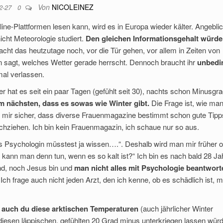
Von
NICOLEINEZ
02-27
0
ne-Plattformen lesen kann, wird es in Europa wieder kälter. Angeblic
icht Meteorologie studiert.
Den gleichen Informationsgehalt würde
ht das heutzutage noch, vor die Tür gehen, vor allem in Zeiten von
sagt, welches Wetter gerade herrscht. Dennoch braucht ihr
unbedi
mal verlassen.
r hat es seit ein paar Tagen (gefühlt seit 30), nachts schon Minusgra
m nächsten, dass es sowas wie Winter gibt.
Die Frage ist, wie ma
in mir sicher, dass diverse Frauenmagazine bestimmt schon gute Tipp
chziehen. Ich bin kein Frauenmagazin, ich schaue nur so aus.
ls Psychologin müsstest ja wissen….“. Deshalb wird man mir früher 
s kann man denn tun, wenn es so kalt ist?“ Ich bin es nach bald 28 Ja
end, noch Jesus bin und
man nicht alles mit Psychologie beantwort
Ich frage auch nicht jeden Arzt, den ich kenne, ob es schädlich ist, 
o auch du diese arktischen Temperaturen
(auch jährlicher Winter
iesen läppischen, gefühlten 20 Grad minus unterkriegen lassen würd