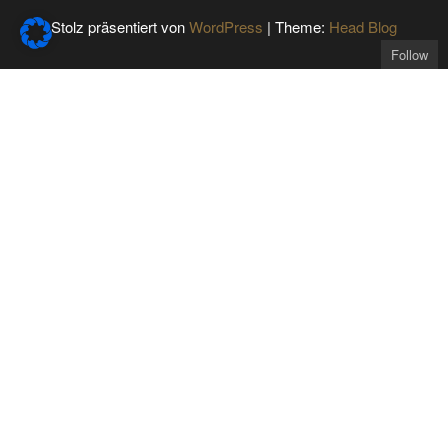
Stolz präsentiert von
WordPress
|
Theme:
Head Blog
Follow
Get the latest posts
delivered to your mailbox: