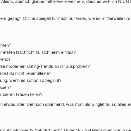
 Aliens, aber ich glaube mittlerweile vielmehr, dass es wirklich NICH
nders gesagt: Online spiegelt für mich nur wider, wie es mittlerweile um
ernen?
er ersten Nachricht zu sich heim einlädt?
chend?
 die modernen Dating-Trends an dir ausprobiert?
bst du nicht lieber alleine?
hung, wenn es schon so beginnt?
rauen?
anderen Frauen teilen?
 etwas älter. Dennoch spannend, was man als Singlefrau so alles er
cht funktioniert? Natürlich nicht. Unter 185.768 Menschen war in de