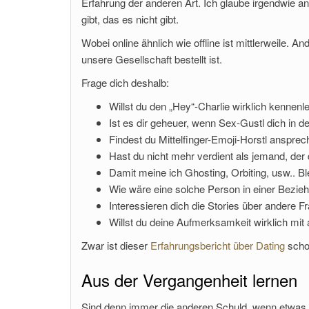
Erfahrung der anderen Art. Ich glaube irgendwie an
gibt, das es nicht gibt.
Wobei online ähnlich wie offline ist mittlerweile. A
unsere Gesellschaft bestellt ist.
Frage dich deshalb:
Willst du den „Hey“-Charlie wirklich kennenl
Ist es dir geheuer, wenn Sex-Gustl dich in d
Findest du Mittelfinger-Emoji-Horstl anspre
Hast du nicht mehr verdient als jemand, der
Damit meine ich Ghosting, Orbiting, usw.. Blei
Wie wäre eine solche Person in einer Bezie
Interessieren dich die Stories über andere F
Willst du deine Aufmerksamkeit wirklich mit 
Zwar ist dieser
Erfahrungsbericht über Dating
schon
Aus der Vergangenheit lernen
Sind denn immer die anderen Schuld, wenn etwas ni