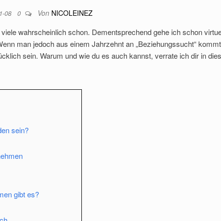
Von
NICOLEINEZ
11-08
0
r viele wahrscheinlich schon. Dementsprechend gehe ich schon virtuel
 Wenn man jedoch aus einem Jahrzehnt an „Beziehungssucht“ kommt
cklich sein. Warum und wie du es auch kannst, verrate ich dir in di
eden sein?
rnehmen
men gibt es?
ich